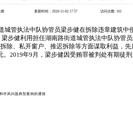
监察
更新时间：2020-11-02 17:57
访问次数:
161
城管执法中队协管员梁步健在拆除违章建筑中侵
，梁步健利用担任湖南路街道城管执法中队协管员
免拆除、私开窗户、推迟拆除等方面谋取利益，先
元。
2019
年
9
月，梁步健因受贿罪被判处有期徒刑
败和作风问题典型案例的通报