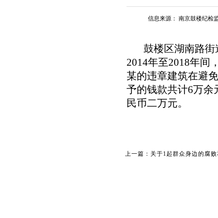
信息来源：
南京鼓楼纪检
鼓楼区湖南路街道
2014
年至
2018
年间
某的违章建筑在避
予的钱款共计
6
万余
民币二万元。
上一篇：关于1起群众身边的腐