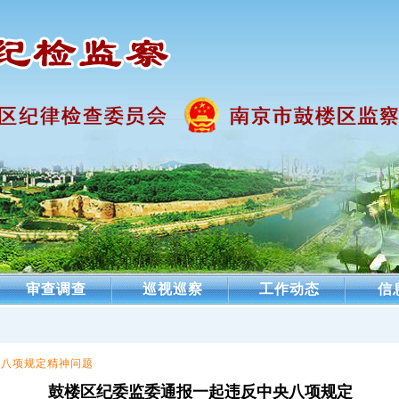
审查调查
巡视巡察
工作动态
信
央八项规定精神问题
鼓楼区纪委监委通报一起违反中央八项规定