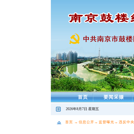
首页
要闻采撷
2026年8月7日 星期五
首页
→
信息公开
→
监督曝光
→
违反中