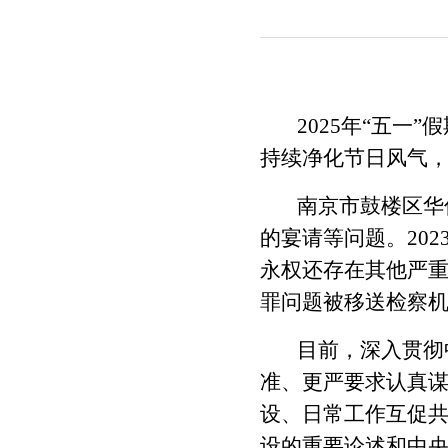
2025年“五一
持续净化节日风气，
南京市鼓楼区华
的宴请等问题。
20
永权还存在其他严重
罪问题被移送检察
目前，深入贯彻
准、更严要求认真
设、日常工作互促
设的重要论述和中