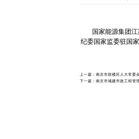
国家能源集团江
纪委国家监委驻国
上一篇：南京市鼓楼区人大常委
下一篇：南京市城建市政工程管