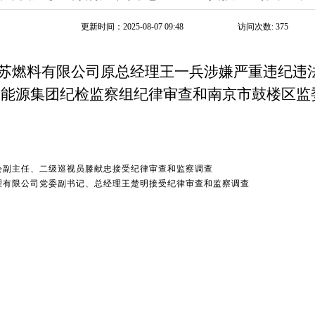
更新时间：2025-08-07 09:48
访问次数:
375
苏燃料有限公司原总经理王一兵涉嫌严重违纪违
家能源集团纪检监察组纪律审查和南京市鼓楼区监
会副主任、二级巡视员滕献忠接受纪律审查和监察调查
理有限公司党委副书记、总经理王楚明接受纪律审查和监察调查