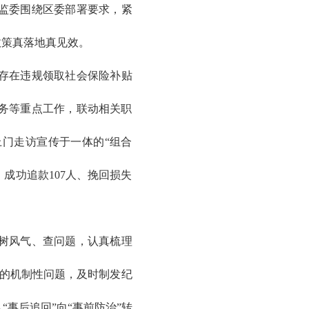
监委围绕区委部署要求，紧
政策真落地真见效。
存在违规领取社会保险补贴
务等重点工作，联动相关职
门走访宣传于一体的“组合
，成功追款107人、挽回损失
树风气、查问题，认真梳理
现的机制性问题，及时制发纪
事后追回”向“事前防治”转