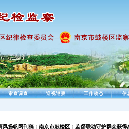
审查调查
巡视巡察
工作动态
信
清风扬帆网刊稿：南京市鼓楼区：监督联动守护群众获得