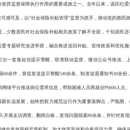
分发挥监督保障执行作用的重要成效之一。去年以来，该区纪委
可感可及，以“社会保险补贴管理”监督为抓手，推动党的惠民
现，少数居民对社会保险补贴相关政策了解不全面，个别居民还
监委专题研究改进举措，融合推进追回补贴、宣传政策和优化服
打出一套集短信提示警醒、联查联动监督、微信公众号推送、上
函60余件，督促发送提示警醒540余条、制发追退通知书30余份
借助网络平台推送岗位需求信息，帮助困难人员再就业约600人次。
着眼长远发展，始终把权力规范运行作为重要落脚点，严氛围、
入开展走访调查、翻阅台账，发现问题线索80余条，并针对发
健全发放审核监督机制，加大政策宣传和业务培训力度，确保从“