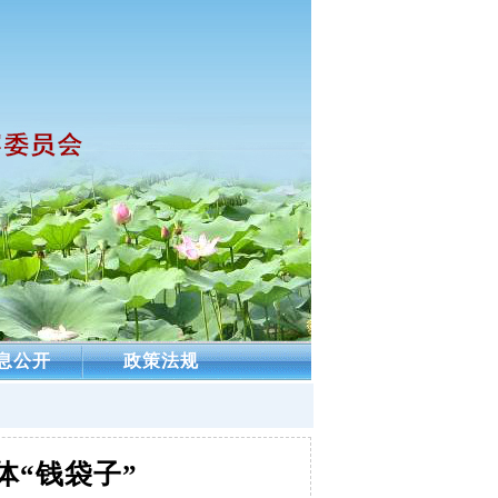
息公开
政策法规
“钱袋子”