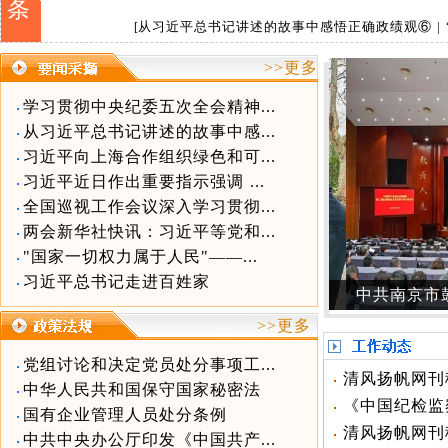
条
从习近平总书记讲述的故事中感悟正确政绩观⑥ | “面
[
>>更多
学习贯彻中央纪委五次全会精神...
从习近平总书记讲述的故事中感...
习近平向上海合作组织绿色和可...
习近平近日作出重要指示强调 ...
全国巡视工作会议深入学习贯彻...
两会新华社快讯：习近平等党和...
"国家一切权力属于人民"——...
习近平总书记走进百姓家
区委常委、区纪委书记...
中共南京市鼓楼
>>更多
党组讨论和决定党员处分事项工...
清风扬帆网刊稿
中华人民共和国保守国家秘密法
《中国纪检监察
国有企业管理人员处分条例
清风扬帆网刊稿
中共中央办公厅印发《中国共产...