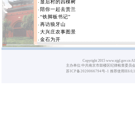
显后村的四棵树
陪你一起去赏兰
“铁脚板书记”
再访狼牙山
大兴庄农事图景
金石为开
Copyright 2015 www.njgl.gov.cn Al
主办单位:中共南京市鼓楼区纪律检查委员会
苏ICP备2020066794号-1
推荐使用IE6.0,