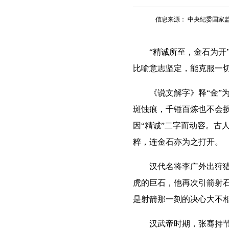
信息来源：
中央纪委国家
“精诚所至，金石为开”
比喻意志坚定，能克服一
《说文解字》释“金”为
斑蚀痕，千锤百炼也不会损
因“精诚”二字而动容。古
粹，连金石亦为之打开。
汉代名将李广外出狩猎，
虎的巨石，他再次引箭射
是射箭那一刻的决心大不相
汉武帝时期，张骞持节西