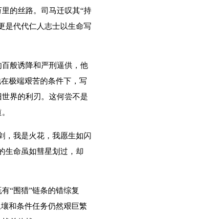
里的丝路。司马迁叹其“持
更是代代仁人志士以生命写
的百般诱降和严刑逼供，他
他在极端艰苦的条件下，写
旧世界的利刃。这何尝不是
道。
剑，我是火花，我愿生如闪
的生命虽如彗星划过，却
“围猎”链条的错综复
土壤和条件任务仍然艰巨繁