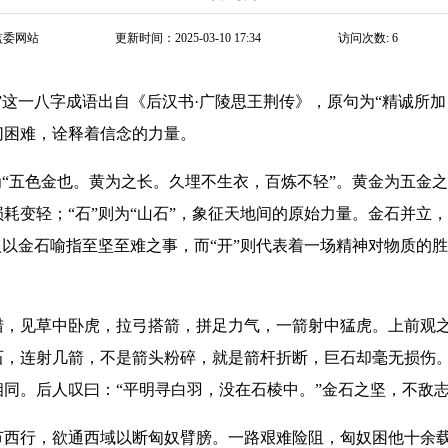
监委网站
更新时间：2025-03-10 17:34
访问次数:
6
这一八字成语出自《后汉书·广陵思王荆传》，原句为“精诚所加
切困难，诠释着信念的力量。
“五色金也。黄为之长。久埋不生衣，百炼不轻”。黄金为五金
耗变轻；“石”则为“山石”，象征天地间的原始力量。金石并立
人以金石喻指至坚至难之事，而“开”则代表着一场精神对物质的
见草中卧虎，拉弓搭箭，拼足力气，一箭射中猛虎。上前观之
石，连射几箭，不是箭头粉碎，就是箭杆折断，巨石却毫无损伤
同。后人叹曰：“平明寻白羽，没在石棱中。”金石之坚，不敌
行，欲通西域以断匈奴臂膀。一路艰难险阻，匈奴困他十余载