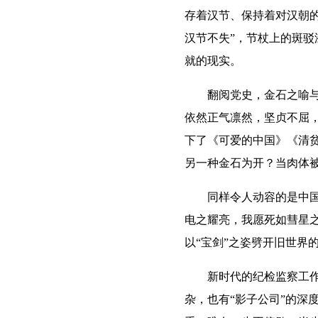
存着汉节、保持着对汉朝
汉节不失”，节杖上的斑
就的现实。
翻阅党史，金石之喻与革
依然正气凛然，坚贞不屈，
下了《可爱的中国》《清
另一种金石为开？当肉体
同样令人动容的是中国共
电之耀亮，我愿死如彗星之
以“宝剑”之姿劈开旧世界
新时代的纪检监察工作，
杂，也有“影子公司”的深