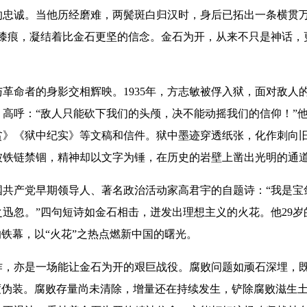
的忠诚。当他历经磨难，两鬓斑白归汉时，身后已拓出一条横贯万
驳漆痕，凝结着比金石更坚的信念。金石为开，从来不只是神话，
命者的身影交相辉映。1935年，方志敏被俘入狱，面对敌人
高呼：“敌人只能砍下我们的头颅，决不能动摇我们的信仰！”
贫》《狱中纪实》等文稿和信件。狱中墨迹穿透纸张，化作刺向
被铁链禁锢，精神却以文字为锤，在历史的岩壁上凿出光明的通
产党早期领导人、著名政治活动家高君宇的自题诗：“我是宝
迅忽。”四句短诗如金石相击，迸发出理想主义的火花。他29岁
的铁幕，以“火花”之热点燃新中国的曙光。
亦是一场能让金石为开的艰巨战役。腐败问题如顽石深埋，既有
度伪装。腐败存量尚未清除，增量还在持续发生，铲除腐败滋生