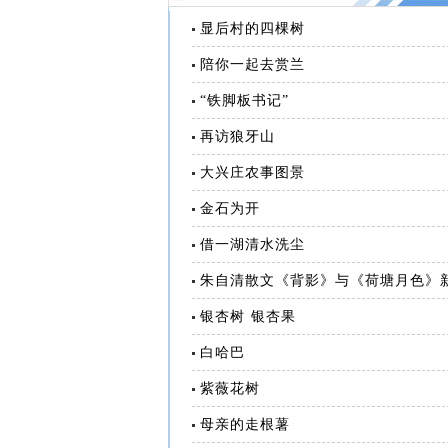
显后村的四棵树
陪你一起去赏兰
“铁脚板书记”
再访狼牙山
大兴庄农事图景
金石为开
借一湖清水洗尘
朱自清散文《背影》与《荷塘月色》
银杏树 银杏果
白哈巴
紫薇花树
母亲的走根薯